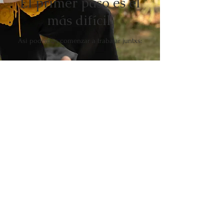
El primer paso es el
más difícil.
Asi podemos comenzar a trabajar juntxs:
Paso 1: Reserva una llamada de
exploración
Una conversación suave de 20 minutos. Sin presión, sin
compromiso a largo plazo. Solo nosotras conociéndonos y
explorando lo que necesitas en este momento de tu vida, mientras
evaluamos si somos la combinación adecuada.
Paso 2: Encontramos tu camino juntas
A partir de nuestra conversación, te sugeriré los servicios,
sesiones o experiencias que se sientan más alineados con donde
estás ahora mismo.
Paso 3: Y el viaje juntas comienza,
hacia una vida vivida desde la intención y no en piloto automático.
Contáctame