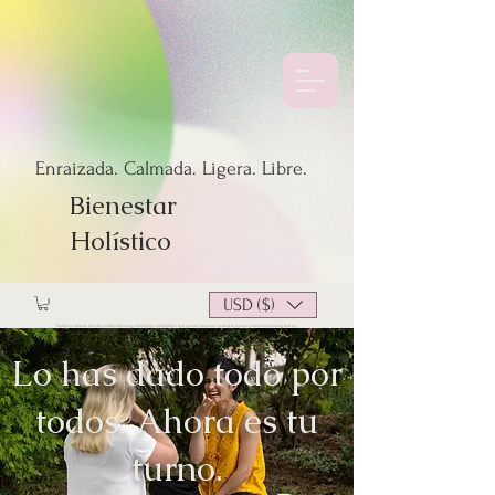
Enraizada. Calmada. Ligera. Libre.
Bienestar
Holístico
USD ($)
Wellness retreats, hen dos, mother blessings, friendship celebrations and private sessions created to honour connection, healing, and joy.
Lo has dado todo por
todos. Ahora es tu
turno.