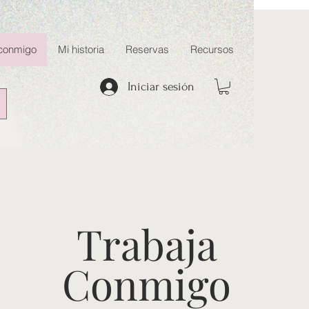
 conmigo
Mi historia
Reservas
Recursos
Iniciar sesión
Trabaja
Conmigo