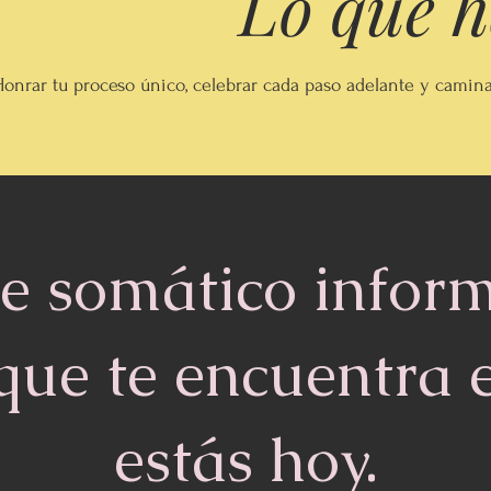
Lo que 
Honrar tu proceso único, celebrar cada paso adelante y camina
e somático infor
que te encuentra 
estás hoy.