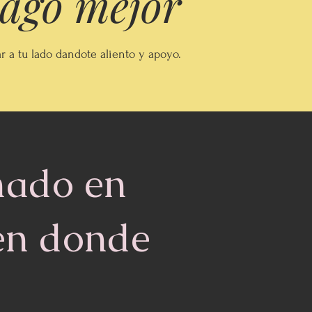
hago mejor
r a tu lado dandote aliento y apoyo.
mado en
en donde