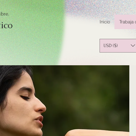
ibre.
Inicio
Trabaja
tico
USD ($)