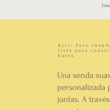
Esta
$255: Para cuand
lista para constr
bases
Una senda sua
personalizada p
juntas. A travé