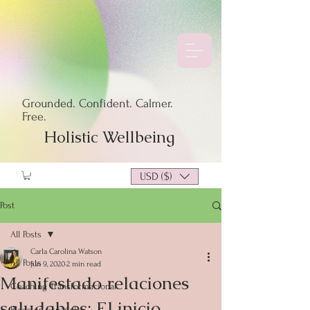
Grounded. Confident. Calmer.
Free.
Holistic Wellbeing
USD ($)
Post
All Posts
Carla Carolina Watson
All Posts
Jun 9, 2020
2 min read
Manifestado relaciones
Coaching Transformacional
saludables: El inicio
Blogs en Español