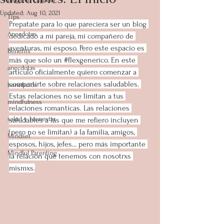
Updated:
Aug 10, 2021
Tips
Prepatate para lo que pareciera ser un blog 
Anecdotes
dedicado a mi pareja, mi compañero de 
aventuras, mi esposo. Pero este espacio es 
Benefits
más que solo un 
#flexgenerico
. En este 
anecdotas
articulo oficialmente quiero comenzar a 
compartirte sobre relaciones saludables. 
beneficios
Estas relaciones no se limitan a tus 
mindfulness
relaciones romanticas. Las relaciones 
salud y bienestar
saludables a las que me refiero incluyen 
(pero no se limitan) a la familia, amigos, 
Mindset
esposos, hijos, jefes... pero más importante 
Mindful Parenting
la relacion que tenemos con nosotrxs 
mismxs.