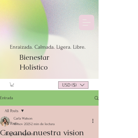
Enraizada. Calmada. Ligera. Libre.
Bienestar
Holístico
USD ($)
Entrada
All Posts
Carla Watson
All Posts
16 nov 2025
2 min de lectura
Creando nuestra vision
Blogs en español