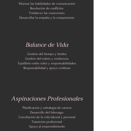
Mejorar las habilidades de comunicación
Resolución de conflictos
Fortalecer las conexiones
Desarrollar la empatía y la comprensión
Balance de Vida
Gestión del tiempo y límites
Gestión del estrés y resiliencia
Equilibrio entre roles y responsabilidades
Responsabilidad y apoyo continuo
Aspiraciones Profesionales
Planificación y estrategia de carrera
Desarrollo del liderazgo
Conciliación de la vida laboral y personal
Transición profesional
Apoyo al emprendimiento