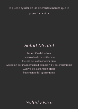
te puede ayudar en las diferentes mareas que te
presenta la vida
Salud Mental
Reducción del estrés
Desarrollo de la resiliencia
Mejora del autoconocimiento
Adopción de una mentalidad compasiva y de crecimiento
Cultivo de la atención plena
Superación del agotamiento
Salud Física