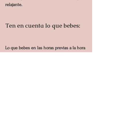
relajante.
Ten en cuenta lo que bebes:
Lo que bebes en las horas previas a la hora 
de acostarse puede aumentar o disminuir 
tu capacidad de conciliar el sueño. La 
cafeína y el alcohol son dos culpables 
comunes de interrupción del sueño.
Según la División de Medicina del Sueño 
de la Facultad de Medicina de Harvard, los 
efectos de la cafeína pueden tardar entre 
seis y ocho horas en desaparecer. Evita 
tomar bebidas con cafeína al final de la 
tarde o noche.