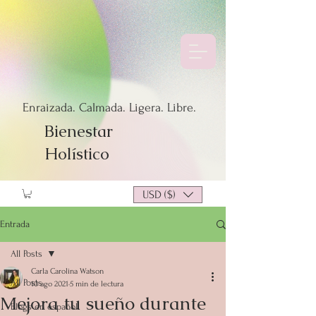
Enraizada. Calmada. Ligera. Libre.
Bienestar
Holístico
USD ($)
Entrada
All Posts
Carla Carolina Watson
All Posts
10 ago 2021
5 min de lectura
Mejora tu sueño durante
Blogs en español