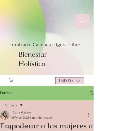
Enraizada. Calmada. Ligera. Libre.
Bienestar
Holístico
USD ($)
Entrada
All Posts
Carla Watson
All Posts
27 mar 2025
6 min de lectura
Empoderar a las mujeres a
Blogs en español