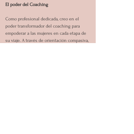
El poder del Coaching
Como profesional dedicada, creo en el 
poder transformador del coaching para 
empoderar a las mujeres en cada etapa de 
su viaje. A través de orientación compasiva, 
reflexión profunda y estrategias 
personalizadas, nuestros 
programas de 
Coaching
 y 
terapias alternativas
 están 
diseñados para fomentar la confianza en 
uno mismo, cultivar la calma e inspirar 
claridad. Ya sea que esté atravesando una 
transición profesional, buscando mejorar 
sus habilidades de liderazgo o 
esforzándose por alcanzar hitos 
personales, nuestro enfoque holístico de 
coaching está diseñado para satisfacer sus 
necesidades y aspiraciones únicas.