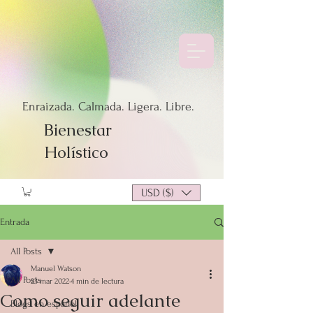
Enraizada. Calmada. Ligera. Libre.
Bienestar
Holístico
USD ($)
Entrada
All Posts
Manuel Watson
All Posts
23 mar 2022
4 min de lectura
Como seguir adelante
Blogs en español