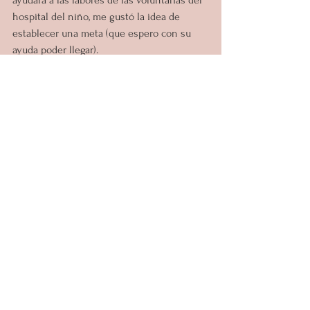
ayudará a las labores de las voluntarias del 
hospital del niño, me gustó la idea de 
establecer una meta (que espero con su 
ayuda poder llegar).
Sin embargo también hay otras formas de 