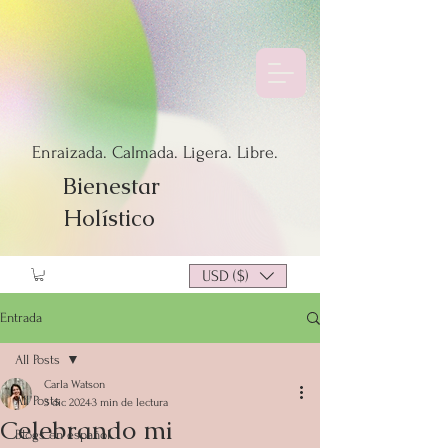
Enraizada. Calmada. Ligera. Libre.
Bienestar
Holístico
USD ($)
Entrada
All Posts
Carla Watson
All Posts
3 dic 2024
3 min de lectura
Celebrando mi
Blogs en español