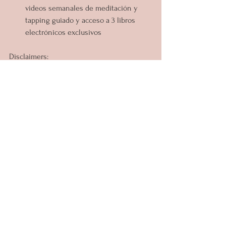
videos semanales de meditación y 
tapping guiado y acceso a 3 libros 
electrónicos exclusivos
Disclaimers:
*Este programa es intenso en el sentido de 
que lo alentará a profundizar en lo que 
realmente está sucediendo dentro de ti. 
Adicionalmente este proceso podrá 
resultar incómodo por los niveles de 
introspección a lo largo del programa.
Sígueme en 
Instagram
 para más!