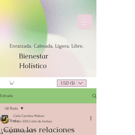
Enraizada. Calmada. Ligera. Libre.
Bienestar
Holístico
USD ($)
Entrada
All Posts
Carla Carolina Watson
All Posts
15 abr 2021
2 min de lectura
¿Cómo las relaciones
Blogs en español